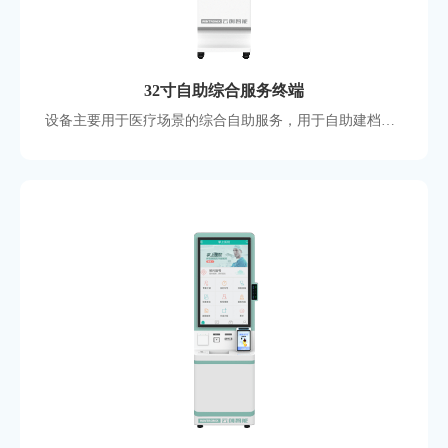
32寸自助综合服务终端
设备主要用于医疗场景的综合自助服务，用于自助建档发卡、查询、缴费 、挂号、取单等，功能模块丰富，可支撑大部分业务功能，采用32寸显示屏，10点电容触摸，医院常用款式。