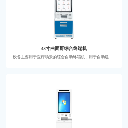
43寸曲面屏综合终端机
设备主要用于医疗场景的综合自助终端机，用于自助建档发卡、查询、缴费 、挂号、取单等，功能模块丰富，可支撑大部分业务功能，屏幕采用43寸曲面电容屏，支持定制国产化硬件方案。