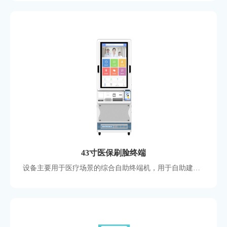
43寸医保刷脸终端
设备主要用于医疗场景的综合自助终端机，用于自助建档发卡、查询、缴费 、挂号等，屏幕采用43寸高清电容屏，美观大气，大小型医院常用款式，支持定制国产化硬件方案。